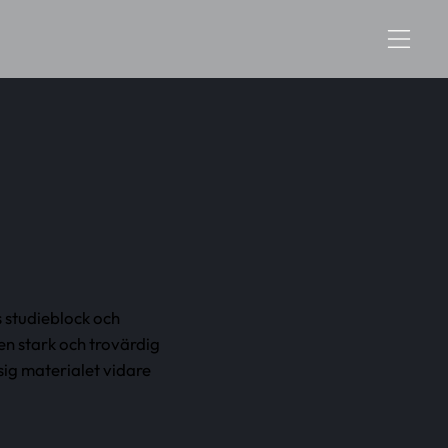
 studieblock och
en stark och trovärdig
ig materialet vidare