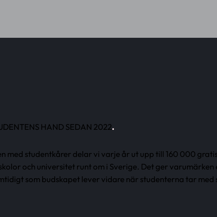
STUDENTENS HAND SEDAN 2022
.
ed studentkårer delar vi varje år ut upp till 160 000 gratis
olor och universitet runt om i Sverige. Det ger varumärken 
tidigt som budskapet lever vidare när studenterna tar med s