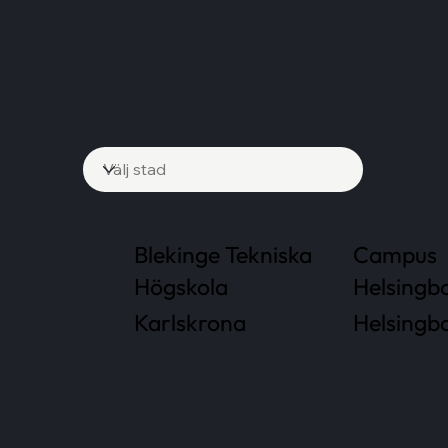
Blekinge Tekniska
Campus
Högskola
Helsingb
Karlskrona
Helsingb