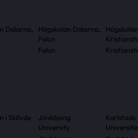
n Dalarna,
Högskolan Dalarna,
Högskola
Falun
Kristianst
Falun
Kristianst
n i Skövde
Jönköping
Karlstads
University
Universite