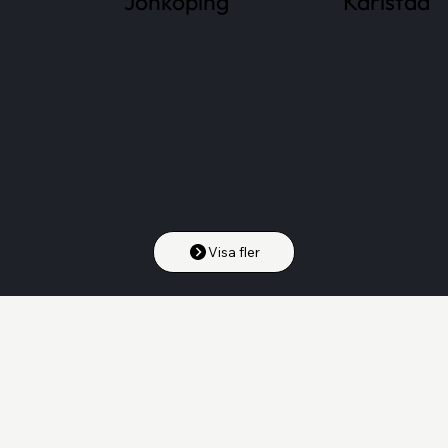
Jönköping
Karlstad
Visa fler