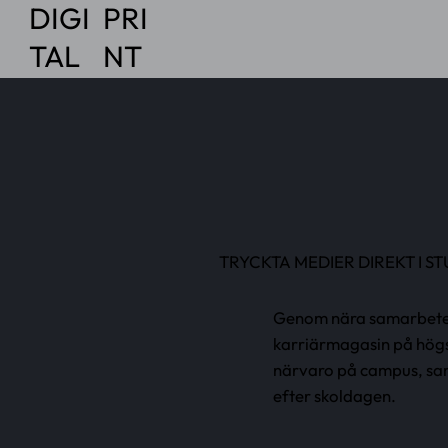
DIGI
PRI
TAL
NT
TRYCKTA MEDIER DIREKT I 
Genom nära samarbeten m
karriärmagasin på högsk
närvaro på campus, sam
efter skoldagen.