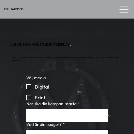
PRINT
DIGITAL
ANNONSERA HOS STUDENTDISPLAY
.
När du skickat in formuläret återkommer vi med ett förslag anpassat efter dina behov. Du förbinder dig inte till något och kan i lugn och ro ta ställning till
upplägget.
Välj media
Digital
Print
När ska din kampanj starta
*
Vad är din budget?
*