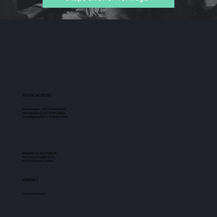
BESÖKSADRESS
Fristadstorget 2, 632 17 Eskilstuna
(HK)
Vattengränden 2, 602 22 Norrköping
David Bagares Gata 3, 111 38 Stockholm
Slottsgatan 27, 722 11 Västerås
Urho Kekkonens gata 4–6 A,
00100 Helsingfors, Finland
KONTAKT
+46 (0)16 551 26 00