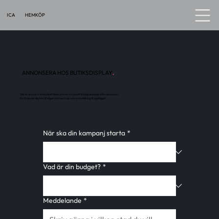
HEMKÖP
ICA
ANNONSERA HOS BUTIKSDISPLAY
.
När du skickat in formuläret återkommer vi med ett förslag anpassat efter dina behov.
Du förbinder dig inte till något och kan i lugn och ro ta ställning till upplägget.
När ska din kampanj starta
*
Vad är din budget?
*
Meddelande
*