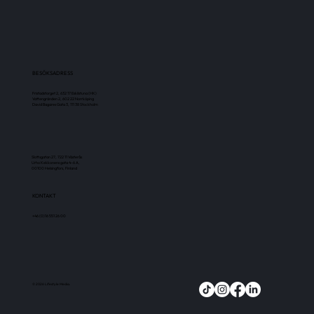
BESÖKSADRESS
Fristadstorget 2, 632 17 Eskilstuna
(HK)
Vattengränden 2, 602 22 Norrköping
David Bagares Gata 3, 111 38 Stockholm
Slottsgatan 27, 722 11 Västerås
Urho Kekkonens gata 4–6 A,
00100 Helsingfors, Finland
KONTAKT
+46 (0)16 551 26 00
© 2026 Lifestyle Media.