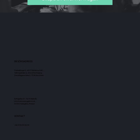
BESÖKSADRESS
Fristadstorget 2, 632 17 Eskilstuna
(HK)
Vattengränden 2, 602 22 Norrköping
David Bagares Gata 3, 111 38 Stockholm
Slottsgatan 27, 722 11 Västerås
Urho Kekkonens gata 4–6 A,
00100 Helsingfors, Finland
KONTAKT
+46 (0)16 551 26 00