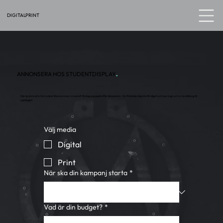
PRINT
DIGITAL
ANNONSERA HOS STUDENTDISPLAY
.
När du skickat in formuläret återkommer vi med ett förslag anpassat efter dina behov. Du förbinder dig inte till något och kan i lugn och ro ta ställning till
upplägget.
Välj media
Digital
Print
När ska din kampanj starta
*
Vad är din budget?
*